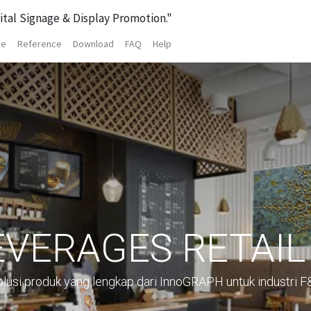
ital Signage & Display Promotion."
ce
Reference
Download
FAQ
Help
EVERAGES RETAIL
lusi produk yang lengkap dari InnoGRAPH untuk industri F