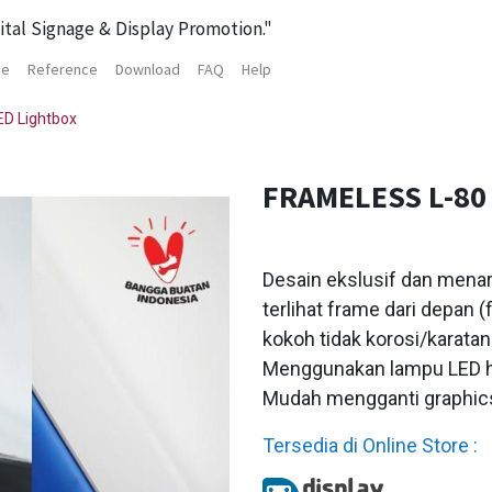
ital Signage & Display Promotion."
ce
Reference
Download
FAQ
Help
ED Lightbox
FRAMELESS L-80
Desain ekslusif dan mena
terlihat frame dari depan
kokoh tidak korosi/karatan
Menggunakan lampu LED he
Mudah mengganti graphics
Tersedia di Online Store :